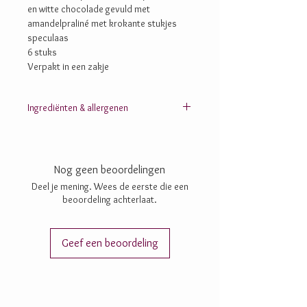
en witte chocolade gevuld met
amandelpraliné met krokante stukjes
speculaas
6 stuks
Verpakt in een zakje
Ingrediënten & allergenen
AMANDELEN; suiker; cacaomassa; cacaoboter;
maltodextrine; maïsmeel; plantaardige oliën
(zonnebloem-, shea-, lijnzaad-, raap-, koolzaad-);
Nog geen beoordelingen
citroensap; glucose; chufapoeder; rijstpoeder
(rijststroop, rijstmeel); inuline; sorghummeel;
Deel je mening. Wees de eerste die een
AMANDELpasta; AMANDELmelk maïszetmeel;
beoordeling achterlaat.
aardappelzetmeel; lecithine: zonnebloem-, SOJA-;
dextrose; xanthaangom; calcium; zeezout;
specerijen (kaneel, koriander, nootmuskaat,
Geef een beoordeling
kruidnagel, gember, kardemom);
sinaasappelschillen; wortelextract; natuurlijke
aroma’s; vanille; vitamine A&D