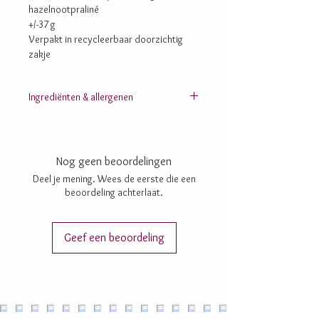
hazelnootpraliné
+/-37 g
Verpakt in recycleerbaar doorzichtig
zakje
Ingrediënten & allergenen
Suiker; cacaomassa; cacaoboter; HAZELNOTEN;
chufapoeder
; rijstpoeder (rijststroop, rijstmeel);
inuline;
dextrine
; lecithine: zonnebloem-, SOJA-;
Nog geen beoordelingen
zout; aroma’s; vanille
Deel je mening. Wees de eerste die een
beoordeling achterlaat.
Geef een beoordeling