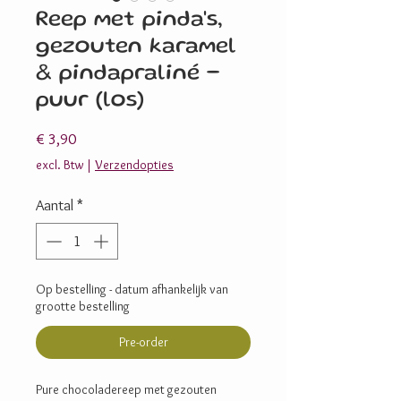
Reep met pinda's,
gezouten karamel
& pindapraliné -
puur (los)
Prijs
€ 3,90
excl. Btw
|
Verzendopties
Aantal
*
Op bestelling - datum afhankelijk van
grootte bestelling
Pre-order
Pure chocoladereep met gezouten