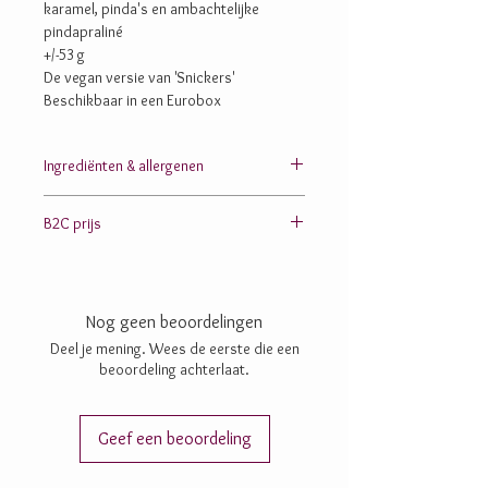
karamel, pinda's en ambachtelijke
pindapraliné
+/-53 g
De vegan versie van 'Snickers'
Beschikbaar in een Eurobox
Ingrediënten & allergenen
Suiker; cacaomassa; cacaoboter; PINDA’S;
B2C prijs
plantaardige oliën en vetten (zonnebloem-, shea-,
raap-, koolzaad-);
chufapoeder
; rijstpoeder
5,5 EURO
(rijststroop, rijstmeel); linzeneiwit; maïszetmeel;
wortelextract; glucose; citroensap; inuline;
dextrine
; lecithine: zonnebloem-, SOJA-; zout;
Nog geen beoordelingen
aroma’s; betacaroteen; vanille; vitamine A&D
Deel je mening. Wees de eerste die een
beoordeling achterlaat.
Geef een beoordeling