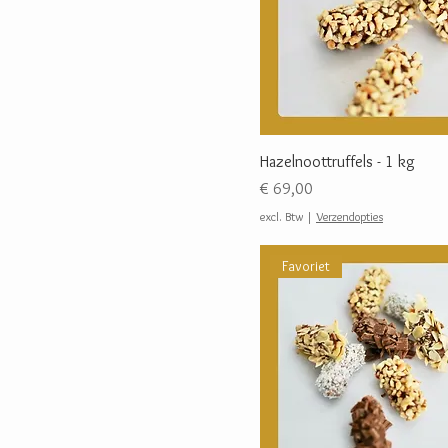
Hazelnoottruffels - 1 kg
Prijs
€ 69,00
excl. Btw
|
Verzendopties
Favoriet