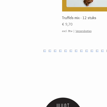
Truffels mix - 12 stuks
Prijs
€ 9,70
excl. Btw
|
Verzendopties
Ambachtel
plantaardi