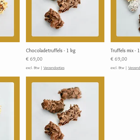
Chocoladetruffels - 1 kg
Truffels mix - 
Prijs
Prijs
€ 69,00
€ 69,00
excl. Btw
|
Verzendopties
excl. Btw
|
Verzend