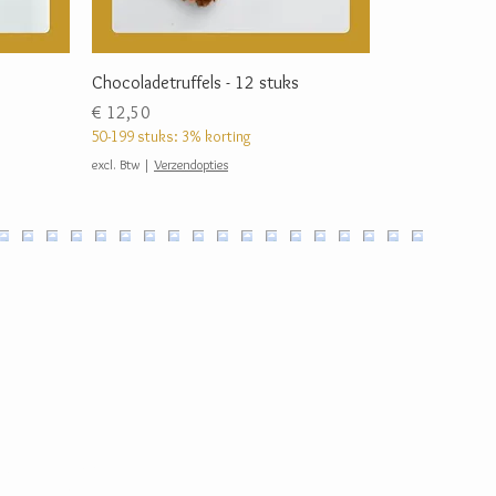
Chocoladetruffels - 12 stuks
Prijs
€ 12,50
50-199 stuks: 3% korting
excl. Btw
|
Verzendopties
ijke chocolade,
g, glutenvrij en