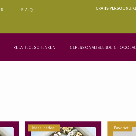
GRATIS PERSOONLIJK
ER
F.A.Q
RELATIEGESCHENKEN
GEPERSONALISEERDE CHOCOLA
Ideaal cadeau
Favoriet