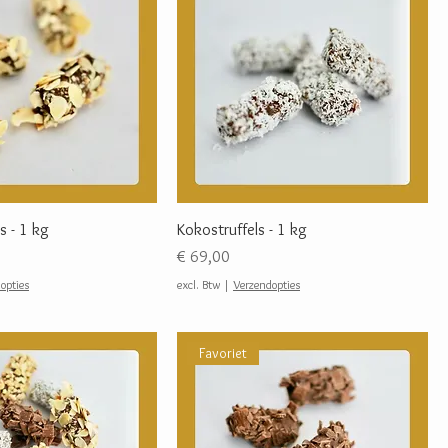
s - 1 kg
Kokostruffels - 1 kg
Prijs
€ 69,00
opties
excl. Btw
|
Verzendopties
Favoriet