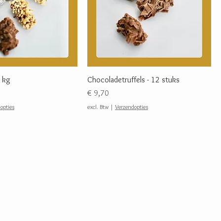
1 kg
Chocoladetruffels - 12 stuks
Prijs
€ 9,70
opties
excl. Btw
|
Verzendopties