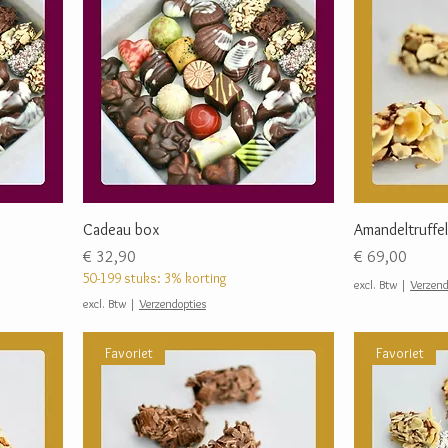
Cadeau box
Amandeltruffel
Prijs
Prijs
€ 32,90
€ 69,00
50-199 stuks: 3% korting
excl. Btw
|
Verzend
excl. Btw
|
Verzendopties
Favoriet
Favoriet