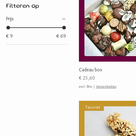
Filteren op
Prijs
€ 9
€ 69
Cadeau box
Prijs
€ 25,60
excl. Btw
|
Verzendopties
Favoriet