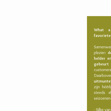
What a
favoriet
Samenwer
plezier:
d
helder en
gebeurt
custome
Daarbov
uitmunte
zijn héér
steeds e
seizoenen
- Silke va