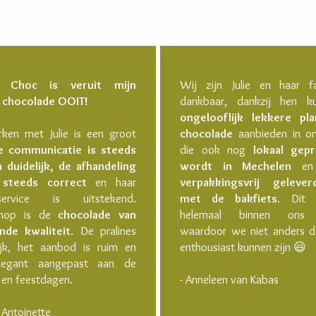
 Choc is veruit mijn
Wij zijn Julie en haar fa
e chocolade OOIT!
dankbaar, dankzij hen 
ongelooflijk lekkere pla
ken met Julie is een groot
chocolade
aanbieden in on
e communicatie is steeds
die ook nog
lokaal gep
 duidelijk, de afhandeling
wordt in Mechelen
en 
 steeds correct
en haar
verpakkingsvrij gelever
rservice is uitstekend.
met de bakfiets.
Dit p
enop is de
chocolade van
helemaal binnen ons 
nde kwaliteit
. De pralines
waardoor we niet anders d
lijk, het aanbod is ruim en
enthousiast kunnen zijn 😃
legant aangepast aan de
 en feestdagen.
- Anneleen van Kabas
n Antoinette