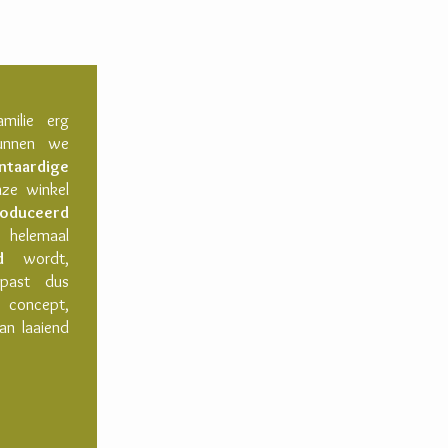
milie erg
kunnen we
ntaardige
ze winkel
roduceerd
helemaal
d
wordt,
ast dus
concept,
an laaiend