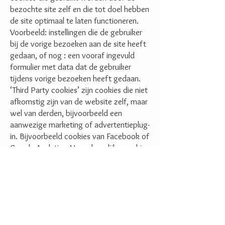
bezochte site zelf en die tot doel hebben
de site optimaal te laten functioneren.
Voorbeeld: instellingen die de gebruiker
bij de vorige bezoeken aan de site heeft
gedaan, of nog : een vooraf ingevuld
formulier met data dat de gebruiker
tijdens vorige bezoeken heeft gedaan.
‘Third Party cookies’ zijn cookies die niet
afkomstig zijn van de website zelf, maar
wel van derden, bijvoorbeeld een
aanwezige marketing of advertentieplug-
in. Bijvoorbeeld cookies van Facebook of
Google Analytics. Voor dergelijke cookies
moet de bezoeker van de site eerst
toestemming geven – dit kan gebeuren
via een balk onderaan of bovenaan de
website, met verwijzing naar deze policy,
die het verder surfen op de website
echter niet verhindert.)