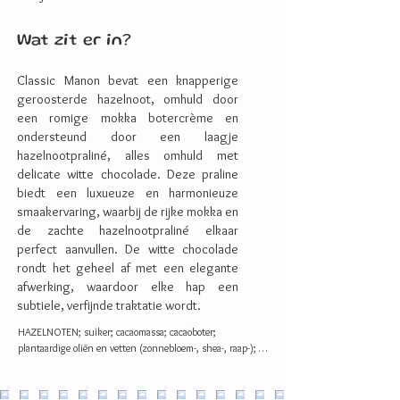
Wat zit er in?
Classic Manon bevat een knapperige
geroosterde hazelnoot, omhuld door
een romige mokka botercrème en
ondersteund door een laagje
hazelnootpraliné, alles omhuld met
delicate witte chocolade. Deze praline
biedt een luxueuze en harmonieuze
smaakervaring, waarbij de rijke mokka en
de zachte hazelnootpraliné elkaar
perfect aanvullen. De witte chocolade
rondt het geheel af met een elegante
afwerking, waardoor elke hap een
subtiele, verfijnde traktatie wordt.
HAZELNOTEN; suiker; cacaomassa; cacaoboter; 
plantaardige oliën en vetten (zonnebloem-, shea-, raap-); 
citroensap; chufapoeder; rijstpoeder (rijststroop, rijstmeel); 
inuline; maltodextrine; koffie-extract; AMANDELEN; 
lecithine: zonnebloem-, SOJA-; zout; wortelextract; 