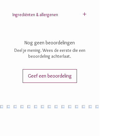
Ingrediënten & allergenen
Suiker; cacaomassa; cacaoboter;
chufapoeder
;
rijstpoeder (rijststroop, rijstmeel); inuline;
glucose;
dextrine
; lecithine:
zonnebloem
-, SOJA-;
Nog geen beoordelingen
aroma’s; vanille; concentraten (citroen, rammenas,
spirulina, wortel, aardappel, zwarte bes, appel)
Deel je mening. Wees de eerste die een
beoordeling achterlaat.
Geef een beoordeling