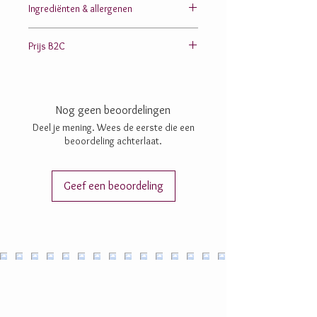
Ingrediënten & allergenen
Suiker; cacaomassa; cacaoboter;
chufapoeder
;
Prijs B2C
rijstpoeder (rijststroop, rijstmeel); inuline;
dextrine
; lecithine:
zonnebloem
-, SOJA-; aroma’s
4,9 EURO
Nog geen beoordelingen
Deel je mening. Wees de eerste die een
beoordeling achterlaat.
Geef een beoordeling