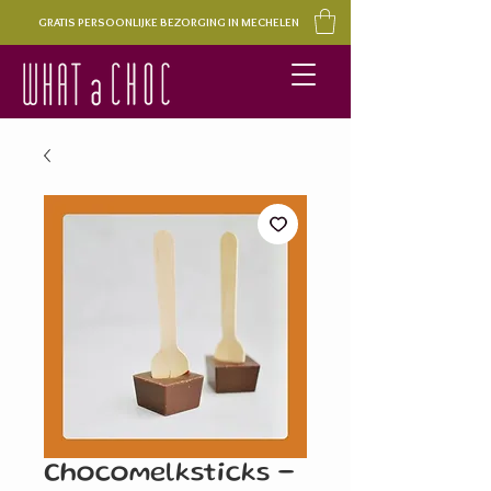
GRATIS PERSOONLIJKE BEZORGING IN MECHELEN
Chocomelksticks -