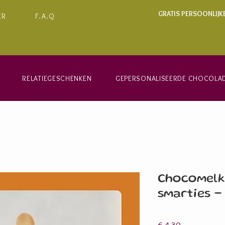
GRATIS PERSOONLIJK
ER
F.A.Q
RELATIEGESCHENKEN
GEPERSONALISEERDE CHOCOLA
Chocomelks
smarties -
Prijs