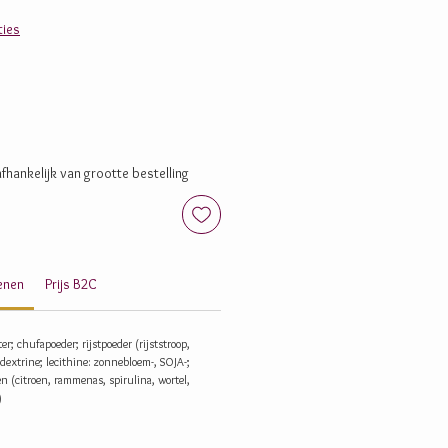
ies
fhankelijk van grootte bestelling
genen
Prijs B2C
ter;
chufapoeder
; rijstpoeder (rijststroop,
dextrine
; lecithine:
zonnebloem
-, SOJA-;
en (citroen, rammenas, spirulina, wortel,
)