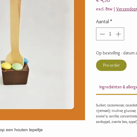
€ 4,30
excl. Btw
|
Verzendopt
Aantal
*
Op bestelling - datum a
Pre-order
Ingrediënten & aller
Suiker; cacaomassa; cacaobo
rijstmeel); inuline; glucose;
aroma’s; vanille; concentrat
aardappel, zwarte bes, appel
op een houten lepeltje