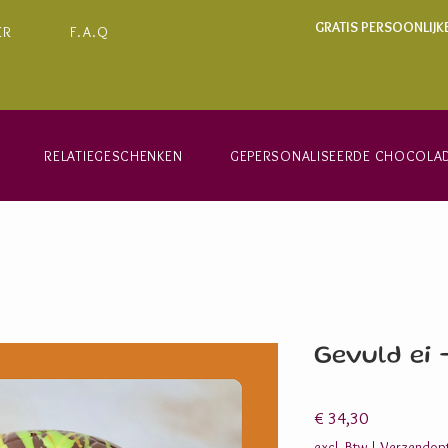
GRATIS PERSOONLIJK
ER
F.A.Q
RELATIEGESCHENKEN
GEPERSONALISEERDE CHOCOLA
Gevuld ei 
Prijs
€ 34,30
excl. Btw
|
Verzendopt