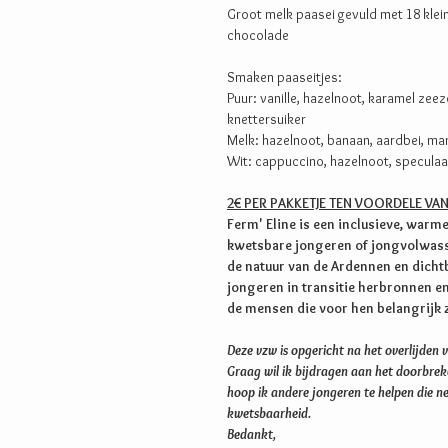
Groot melk paasei gevuld met 18 klein
chocolade
Smaken paaseitjes:
Puur: vanille, hazelnoot, karamel zee
knettersuiker
Melk: hazelnoot, banaan, aardbei, ma
Wit: cappuccino, hazelnoot, speculaas
2€ PER PAKKETJE TEN VOORDELE VAN
Ferm' Eline is een inclusieve, warme
kwetsbare jongeren of jongvolwasse
de natuur van de Ardennen en dichtbi
jongeren in transitie herbronnen e
de mensen die voor hen belangrijk z
Deze vzw is opgericht na het overlijden v
Graag wil ik bijdragen aan het doorbre
hoop ik andere jongeren te helpen die ne
kwetsbaarheid.
Bedankt,