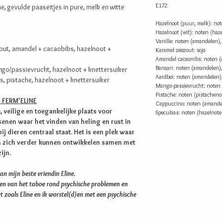
E172
e, gevulde paaseitjes in pure, melk en witte
Hazelnoot (puur, melk): not
Hazelnoot (wit): noten (haz
Vanille: noten (amandelen),
zout, amandel + cacaobibs, hazelnoot +
Karamel zeezout: soja
Amandel cacaonibs: noten (
Banaan: noten (amandelen),
ngo/passievrucht, hazelnoot + knettersuiker
Aardbei: noten (amandelen),
, pistache, hazelnoot + knettersuiker
Mango-passievrucht: noten 
Pistache: noten (pistacheno
 FERM'ELINE
Cappuccino: noten (amandel
, veilige en toegankelijke plaats voor
Speculaas: noten (hazelnote
nen waar het vinden van heling en rust in
j dieren centraal staat. Het is een plek waar
n zich verder kunnen ontwikkelen samen met
ijn.
an mijn beste vriendin Eline.
ken van het taboe rond psychische problemen en
t zoals Eline en ik worstel(d)en met een psychische