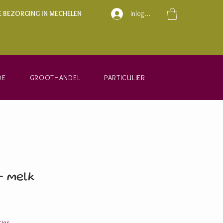
E BEZORGING IN MECHELEN
Inloggen
DE
GROOTHANDEL
PARTICULIER
- melk
ies