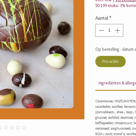
50-199 stuks: 3% korti
Aantal
*
Op bestelling - datum a
Pre-order
Ingrediënten & aller
Cacaomassa; HAZELNOTEN;
cacaoboter; aardbei; banaan
(zonnebloem-, shea-, raap-, l
glucose; sorbitol; dextrose; 
koffiepoeder; citroenzuur; l
maïsmeel; sorghummeel; inul
SOJA-; zout; aroma’s; vanill