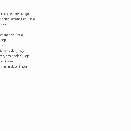
en (hazelnoten), soja
elnoten, amandelen), soja
 soja
amandelen), soja
 soja
 soja
(amandelen), soja
ten, amandelen), soja
en), soja
n, amandelen), soja