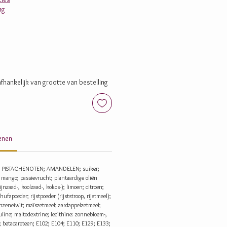
ng
fhankelijk van grootte van bestelling
genen
 PISTACHENOTEN; AMANDELEN; suiker;
; mango; passievrucht; plantaardige oliën
ijnzaad-, koolzaad-, kokos-); limoen; citroen;
chufapoeder; rijstpoeder (rijststroop, rijstmeel);
inzeneiwit; maïszetmeel; aardappelzetmeel;
ine; maltodextrine; lecithine: zonnebloem-,
e; betacaroteen; E102; E104; E110; E129; E133;