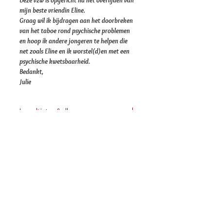
mijn beste vriendin Eline.
Graag wil ik bijdragen aan het doorbreken
van het taboe rond psychische problemen
en hoop ik andere jongeren te helpen die
net zoals Eline en ik worstel(d)en met een
psychische kwetsbaarheid.
Bedankt,
Julie
Ingrediënten & allergenen
Cacaomassa; HAZELNOTEN; PISTACHENOTEN;
AMANDELEN; suiker; cacaoboter; aardbei; banaan;
mango; passievrucht; plantaardige oliën
Nog geen beoordelingen
(zonnebloem-, shea-, raap-, lijnzaad-, koolzaad-,
kokos-); limoen; citroen; glucose; sorbitol;
Deel je mening. Wees de eerste die een
dextrose; chufapoeder; rijstpoeder (rijststroop,
beoordeling achterlaat.
rijstmeel); koffiepoeder; citroenzuur; linzeneiwit;
maïszetmeel; aardappelzetmeel; maïsmeel;
sorghummeel; inuline; maltodextrine; lecithine:
Geef een beoordeling
zonnebloem-, SOJA-; zout; aroma’s; vanille;
betacaroteen; E102; E104; E110; E129; E133; E172