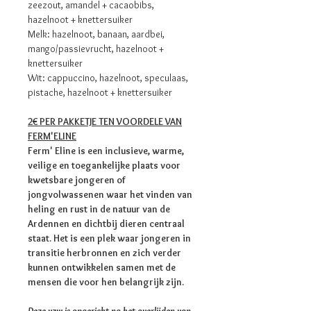
zeezout, amandel + cacaobibs,
hazelnoot + knettersuiker
Melk: hazelnoot, banaan, aardbei,
mango/passievrucht, hazelnoot +
knettersuiker
Wit: cappuccino, hazelnoot, speculaas,
pistache, hazelnoot + knettersuiker
2€ PER PAKKETJE TEN VOORDELE VAN
FERM'ELINE
Ferm' Eline is een inclusieve, warme,
veilige en toegankelijke plaats voor
kwetsbare jongeren of
jongvolwassenen waar het vinden van
heling en rust in de natuur van de
Ardennen en dichtbij dieren centraal
staat. Het is een plek waar jongeren in
transitie herbronnen en zich verder
kunnen ontwikkelen samen met de
mensen die voor hen belangrijk zijn.
Deze vzw is opgericht na het overlijden van