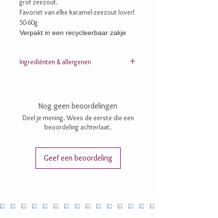
grof zeezout.
Favoriet van elke karamel-zeezout lover!
50-60g
Verpakt in een recycleerbaar zakje
Ingrediënten & allergenen
Suiker; cacaomassa; cacaoboter;
chufapoeder
;
glucose; rijstpoeder (rijststroop, rijstmeel);
inuline;
dextrine
; lecithine:
zonnebloem
-, SOJA-;
Nog geen beoordelingen
aroma’s; zeezout
Deel je mening. Wees de eerste die een
beoordeling achterlaat.
Geef een beoordeling