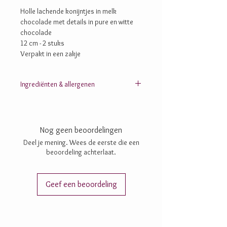
Holle lachende konijntjes in melk
chocolade met details in pure en witte
chocolade
12 cm - 2 stuks
Verpakt in een zakje
Ingrediënten & allergenen
Suiker; cacaomassa; cacaoboter; chufapoeder;
rijstpoeder (rijststroop, rijstmeel); inuline;
maltodextrine; AMANDELEN;
Nog geen beoordelingen
lecithine: zonnebloem-, SOJA-; zout; aroma’s;
vanille
Deel je mening. Wees de eerste die een
beoordeling achterlaat.
Geef een beoordeling