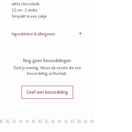
witte chocolade
12 cm - 2 stuks
Verpakt in een zakje
Ingrediënten & allergenen
Suiker; cacaomassa; cacaoboter; chufapoeder;
rijstpoeder (rijststroop, rijstmeel); inuline;
maltodextrine; AMANDELEN;
Nog geen beoordelingen
lecithine: zonnebloem-, SOJA-; zout; aroma’s;
vanille
Deel je mening. Wees de eerste die een
beoordeling achterlaat.
Geef een beoordeling