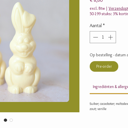
€ 8,60
excl. Btw
|
Verzendopt
50-199 stuks: 3% korti
Aantal
*
Op bestelling - datum a
Pre-order
Ingrediënten & aller
Suiker; cacaoboter; maltod
zout; vanille