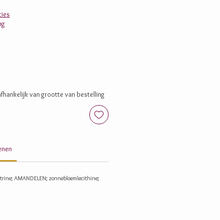
ies
ng
fhankelijk van grootte van bestelling
genen
extrine; AMANDELEN; zonnebloemlecithine;