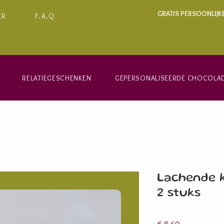
GRATIS PERSOONLIJK
ER
F.A.Q
RELATIEGESCHENKEN
GEPERSONALISEERDE CHOCOLA
Lachende k
2 stuks
Prijs