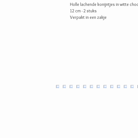
Holle lachende konijntjes in witte ch
12 cm - 2 stuks
Verpakt in een zakje