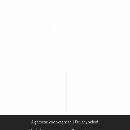
ijke chocolade,
g, glutenvrij en
.
kt in Mechelen,
m te geven en te
193
5760 7703
Algemene voorwaarden
|
Privacybeleid