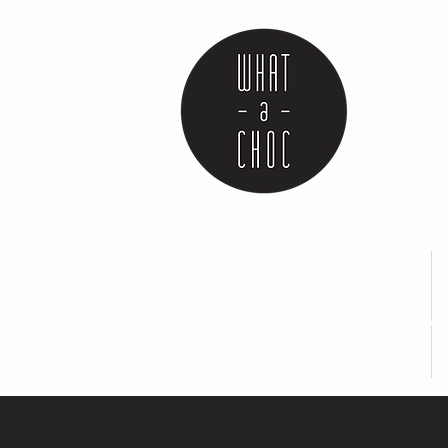
Ambachtel
plantaardi
lactosevrij
Handgemaa
heerlijk o
beleven.
BE 0782315
BE21 7340 