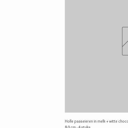
Holle paaseieren in melk + witte choc
8-9 cm - 4 stuks