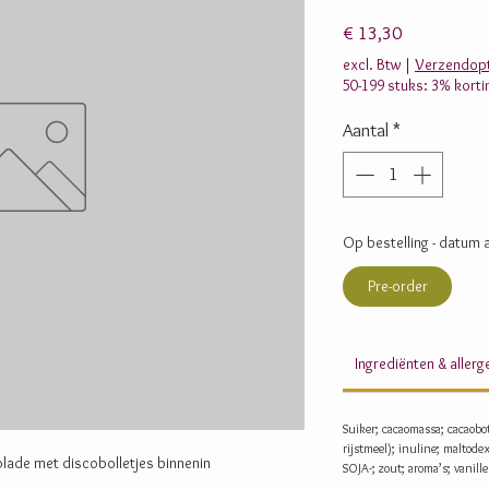
Prijs
€ 13,30
excl. Btw
|
Verzendopt
50-199 stuks: 3% korti
Aantal
*
Op bestelling - datum a
Pre-order
Ingrediënten & aller
Suiker; cacaomassa; cacaobot
rijstmeel); inuline; maltod
olade met discobolletjes binnenin
SOJA-; zout; aroma’s; vanille