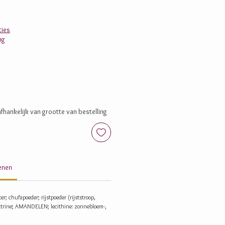
ies
ng
fhankelijk van grootte van bestelling
genen
er; chufapoeder; rijstpoeder (rijststroop,
extrine; AMANDELEN; lecithine: zonnebloem-,