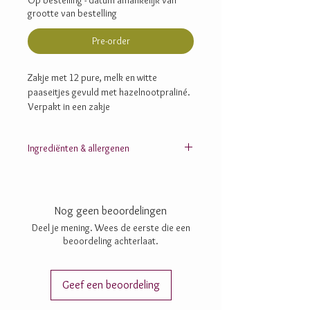
Op bestelling - datum afhankelijk van
grootte van bestelling
Pre-order
Zakje met 12 pure, melk en witte
paaseitjes gevuld met hazelnootpraliné.
Verpakt in een zakje
Ingrediënten & allergenen
HAZELNOTEN; suiker; cacaomassa;
cacaoboter; chufapoeder; rijstpoeder (rijststroop,
rijstmeel); glucose; AMANDELEN; inuline;
Nog geen beoordelingen
maltodextrine; lecithine: zonnebloem-, SOJA-;
zout; aroma’s; vanille; E172
Deel je mening. Wees de eerste die een
Hazelnoot (puur, melk): noten (hazelnoten), soja
beoordeling achterlaat.
Hazelnoot (wit): noten (hazelnoten, amandelen),
soja
Geef een beoordeling