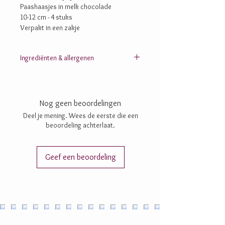
Paashaasjes in melk chocolade
10-12 cm - 4 stuks
Verpakt in een zakje
Ingrediënten & allergenen
Suiker; cacaomassa; cacaoboter; chufapoeder;
rijstpoeder (rijststroop, rijstmeel);
inuline; dextrine; lecithine: zonnebloem-, SOJA-;
Nog geen beoordelingen
aroma’s
Deel je mening. Wees de eerste die een
beoordeling achterlaat.
Geef een beoordeling