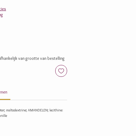
ies
ng
fhankelijk van grootte van bestelling
genen
oter; maltodextrine; AMANDELEN; lecithine:
nille