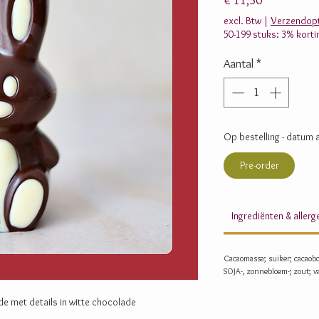
€ 11,50
excl. Btw
|
Verzendopt
50-199 stuks: 3% korti
Aantal
*
Op bestelling - datum a
Pre-order
Ingrediënten & aller
Cacaomassa; suiker; cacaob
SOJA-, zonnebloem-; zout; va
e met details in witte chocolade