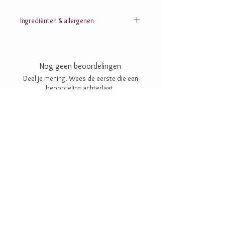
Ingrediënten & allergenen
Cacaomassa; HAZELNOTEN; PISTACHENOTEN;
AMANDELEN; suiker; cacaoboter; aardbei; banaan;
mango; passievrucht; plantaardige oliën
Nog geen beoordelingen
(zonnebloem-, shea-, raap-, lijnzaad-, koolzaad-,
kokos-); limoen; citroen; glucose; sorbitol;
Deel je mening. Wees de eerste die een
dextrose; chufapoeder; rijstpoeder (rijststroop,
beoordeling achterlaat.
rijstmeel); koffiepoeder; citroenzuur; linzeneiwit;
maïszetmeel; aardappelzetmeel; maïsmeel;
sorghummeel; inuline; maltodextrine; lecithine:
Geef een beoordeling
zonnebloem-, SOJA-; zout; aroma’s; vanille;
betacaroteen; E102; E104; E110; E129; E133; E172
Hazelnoot (puur, melk): noten (hazelnoten), soja
Hazelnoot (wit): noten (hazelnoten, amandelen),
soja
Vanille: noten (amandelen), soja
Karamel zeezout: soja
Amandel cacaonibs: noten (amandelen), soja
Banaan: noten (amandelen), soja
Aardbei: noten (amandelen), soja
Mango-passievrucht: noten (amandelen), soja