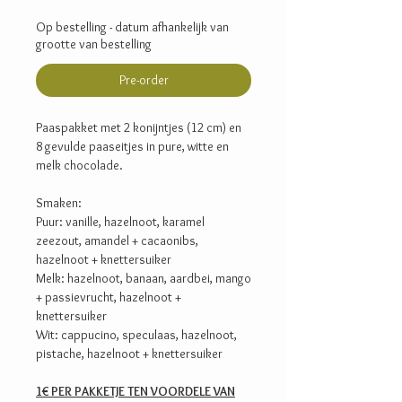
Op bestelling - datum afhankelijk van
grootte van bestelling
Pre-order
Paaspakket met 2 konijntjes (12 cm) en
8 gevulde paaseitjes in pure, witte en
melk chocolade.
Smaken:
Puur: vanille, hazelnoot, karamel
zeezout, amandel + cacaonibs,
hazelnoot + knettersuiker
Melk: hazelnoot, banaan, aardbei, mango
+ passievrucht, hazelnoot +
knettersuiker
Wit: cappucino, speculaas, hazelnoot,
pistache, hazelnoot + knettersuiker
1€ PER PAKKETJE TEN VOORDELE VAN