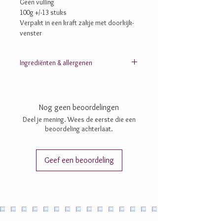
Geen vulling
100g +/-13 stuks
Verpakt in een kraft zakje met doorkijk-
venster
Ingrediënten & allergenen
Cacaomassa; suiker; cacaoboter; SOJAlecithine;
vanille
Nog geen beoordelingen
Deel je mening. Wees de eerste die een
beoordeling achterlaat.
Geef een beoordeling