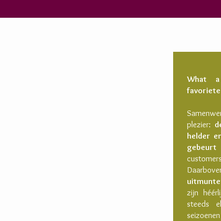
What a
favoriet
Samenwer
plezier:
d
helder en
gebeurt
custome
Daarbov
uitmunte
zijn héér
steeds e
seizoenen