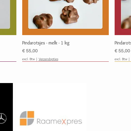
Snel overzicht
Pindarotsjes - melk - 1 kg
Pindarot
Prijs
Prijs
€ 55,00
€ 55,00
excl. Btw
|
Verzendopties
excl. Btw
Favoriet
Favoriet