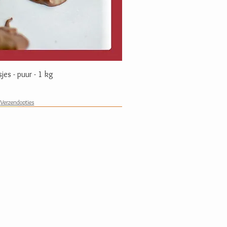
Snel overzicht
sjes - puur - 1 kg
|
Verzendopties
Nieuwste trend