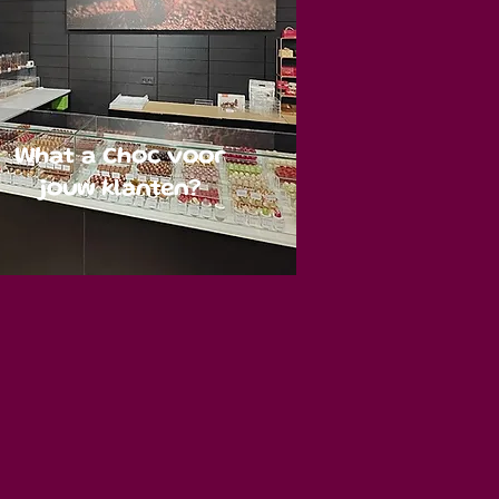
What a Choc voor
jouw klanten?