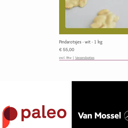
Snel overzicht
Pindarotsjes - wit - 1 kg
Prijs
€ 55,00
excl. Btw
|
Verzendopties
Favoriet