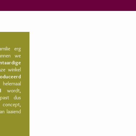
milie erg
kunnen we
ntaardige
ze winkel
roduceerd
helemaal
d
wordt,
ast dus
concept,
an laaiend