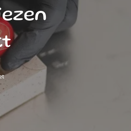
iezen
ct
et