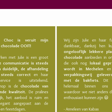
 Choc is veruit mijn
Wij zijn Julie en haar fa
e chocolade OOIT!
dankbaar, dankzij hen 
ongelooflijk lekkere pla
ken met Julie is een groot
chocolade
aanbieden in on
e communicatie is steeds
die ook nog
lokaal gep
 duidelijk, de afhandeling
wordt in Mechelen
en 
 steeds correct
en haar
verpakkingsvrij gelever
rservice is uitstekend.
met de bakfiets.
Dit p
enop is de
chocolade van
helemaal binnen ons 
nde kwaliteit
. De pralines
waardoor we niet anders d
lijk, het aanbod is ruim en
enthousiast kunnen zijn 😃
legant aangepast aan de
 en feestdagen.
- Anneleen van Kabas