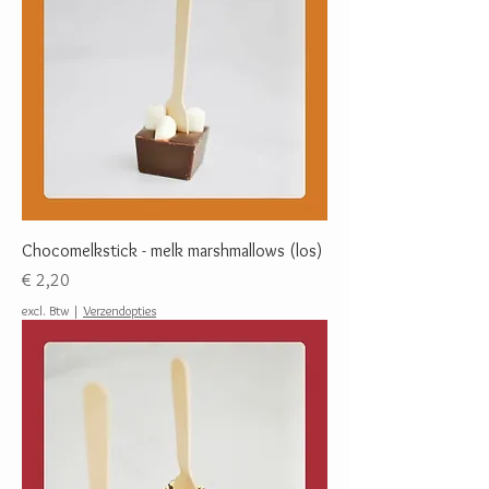
Chocomelkstick - melk marshmallows (los)
Prijs
€ 2,20
excl. Btw
|
Verzendopties