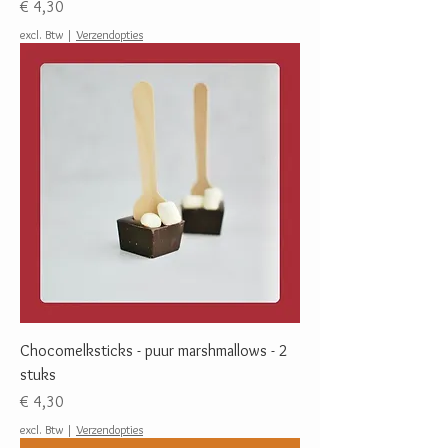
Prijs
€ 4,30
excl. Btw
|
Verzendopties
Chocomelksticks - puur marshmallows - 2
stuks
Prijs
€ 4,30
excl. Btw
|
Verzendopties