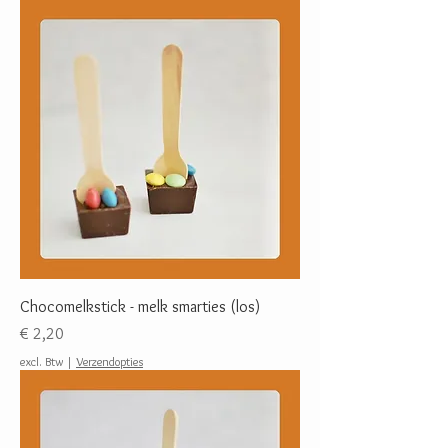
Chocomelkstick - melk smarties (los)
Prijs
€ 2,20
excl. Btw
|
Verzendopties