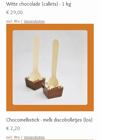
Witte chocolade (callets) - 1 kg
Prijs
€ 29,00
excl. Btw
|
Verzendopties
Chocomelkstick - melk discobolletjes (los)
Prijs
€ 2,20
excl. Btw
|
Verzendopties