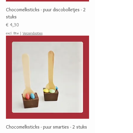
Chocomelksticks - puur discobolletjes - 2
stuks
Prijs
€ 4,30
excl. Btw
|
Verzendopties
Chocomelksticks - puur smarties - 2 stuks