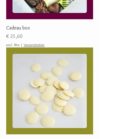
Cadeau box
Prijs
€ 25,60
excl. Btw
|
Verzendopties