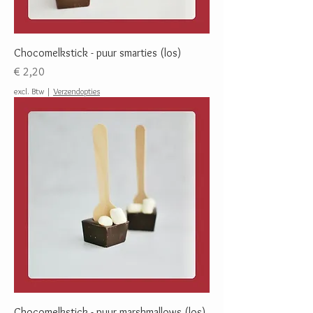
Chocomelkstick - puur smarties (los)
Prijs
€ 2,20
excl. Btw
|
Verzendopties
Chocomelkstick - puur marshmallows (los)