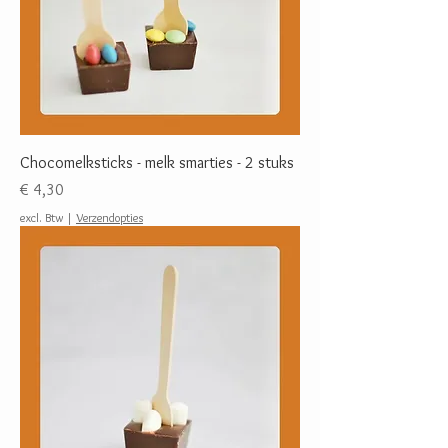
Chocomelksticks - melk smarties - 2 stuks
Prijs
€ 4,30
excl. Btw
|
Verzendopties