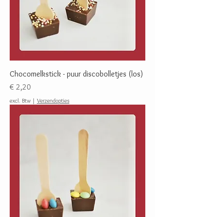
Chocomelkstick - puur discobolletjes (los)
Prijs
€ 2,20
excl. Btw
|
Verzendopties