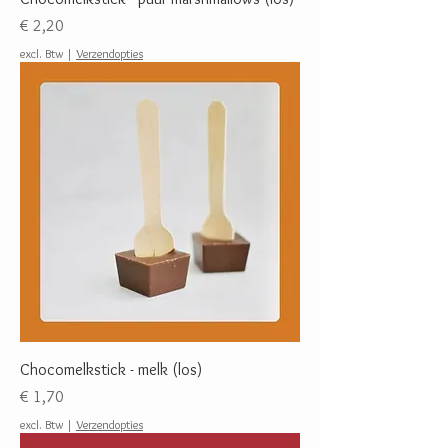
Prijs
€ 2,20
excl. Btw
|
Verzendopties
Chocomelkstick - melk (los)
Prijs
€ 1,70
excl. Btw
|
Verzendopties