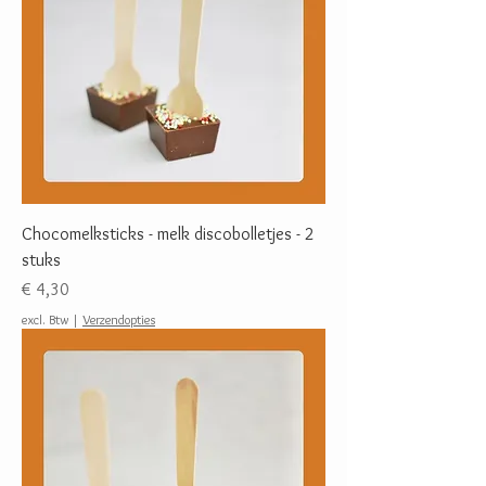
Chocomelksticks - melk discobolletjes - 2
stuks
Prijs
€ 4,30
excl. Btw
|
Verzendopties