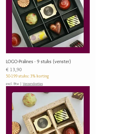
LOGO-Pralines - 9 stuks (venster)
Prijs
€ 13,90
50-199 stuks: 3% korting
excl. Btw
|
Verzendopties