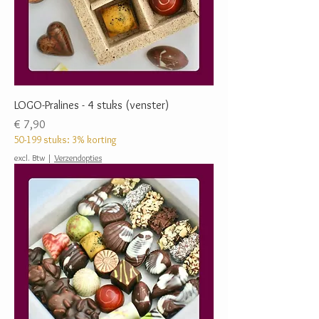
LOGO-Pralines - 4 stuks (venster)
Prijs
€ 7,90
50-199 stuks: 3% korting
excl. Btw
|
Verzendopties