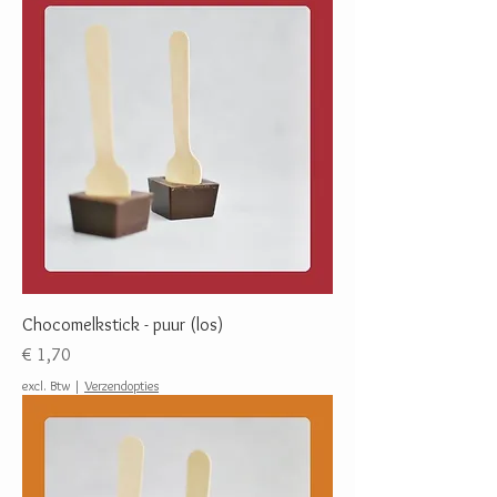
Chocomelkstick - puur (los)
Prijs
€ 1,70
excl. Btw
|
Verzendopties