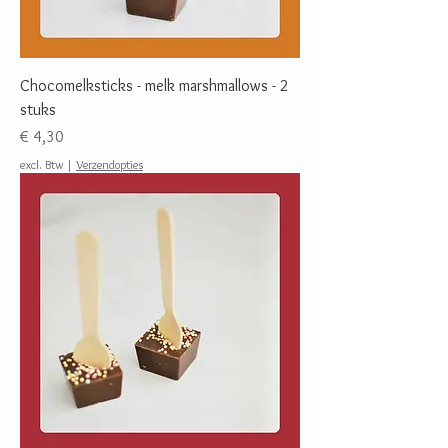
Chocomelksticks - melk marshmallows - 2
stuks
Prijs
€ 4,30
excl. Btw
|
Verzendopties