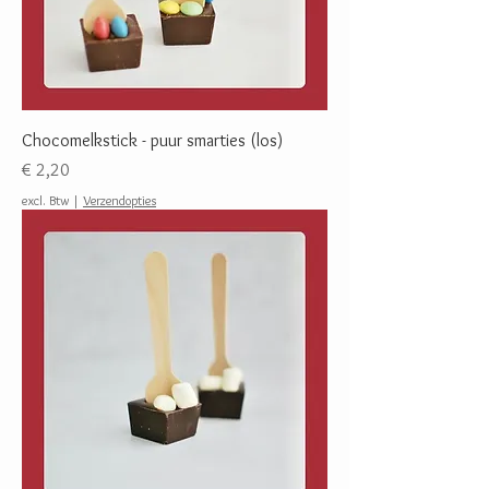
Chocomelkstick - puur smarties (los)
Prijs
€ 2,20
excl. Btw
|
Verzendopties