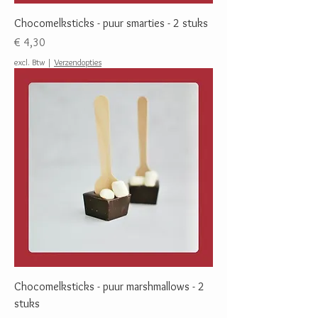
Chocomelksticks - puur smarties - 2 stuks
Prijs
€ 4,30
excl. Btw
|
Verzendopties
Chocomelksticks - puur marshmallows - 2
stuks