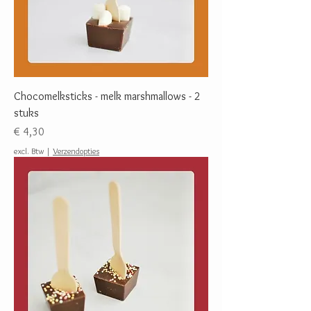
Chocomelksticks - melk marshmallows - 2
stuks
Prijs
€ 4,30
excl. Btw
|
Verzendopties