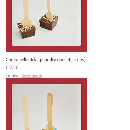
Chocomelkstick - puur discobolletjes (los)
Prijs
€ 2,20
excl. Btw
|
Verzendopties