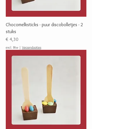
Chocomelksticks - puur discobolletjes - 2
stuks
Prijs
€ 4,30
excl. Btw
|
Verzendopties