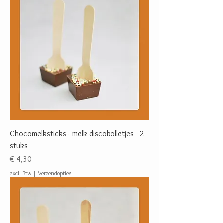
Chocomelksticks - melk discobolletjes - 2
stuks
Prijs
€ 4,30
excl. Btw
|
Verzendopties