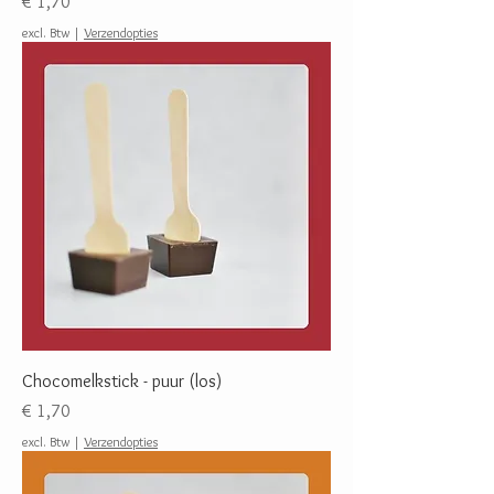
Prijs
€ 1,70
excl. Btw
|
Verzendopties
Chocomelkstick - puur (los)
Prijs
€ 1,70
excl. Btw
|
Verzendopties