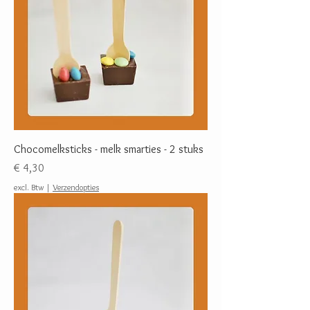
Chocomelksticks - melk smarties - 2 stuks
Prijs
€ 4,30
excl. Btw
|
Verzendopties