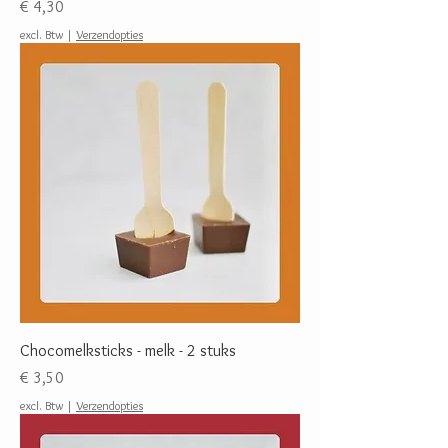
Prijs
€ 4,30
excl. Btw
|
Verzendopties
Chocomelksticks - melk - 2 stuks
Prijs
€ 3,50
excl. Btw
|
Verzendopties