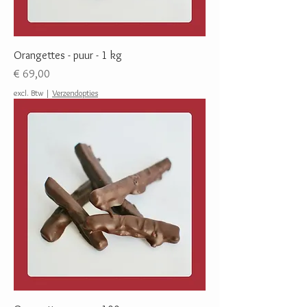
Orangettes - puur - 1 kg
Prijs
€ 69,00
excl. Btw
|
Verzendopties