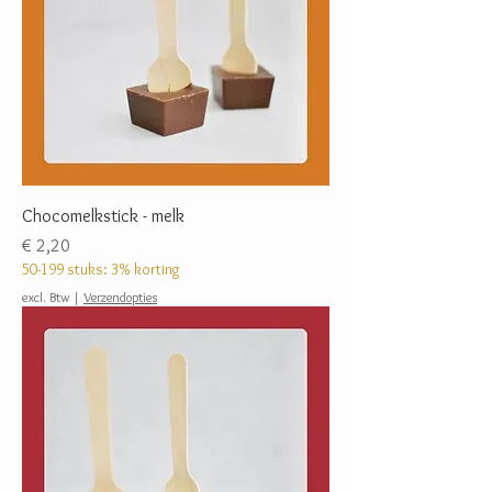
Chocomelkstick - melk
Prijs
€ 2,20
50-199 stuks: 3% korting
excl. Btw
|
Verzendopties