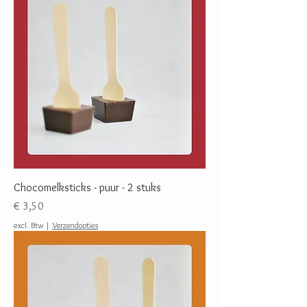
Chocomelksticks - puur - 2 stuks
Prijs
€ 3,50
excl. Btw
|
Verzendopties