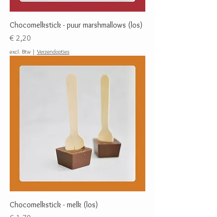
Chocomelkstick - puur marshmallows (los)
Prijs
€ 2,20
excl. Btw
|
Verzendopties
Chocomelkstick - melk (los)