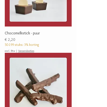
Chocomelkstick - puur
Prijs
€ 2,20
50-199 stuks: 3% korting
excl. Btw
|
Verzendopties