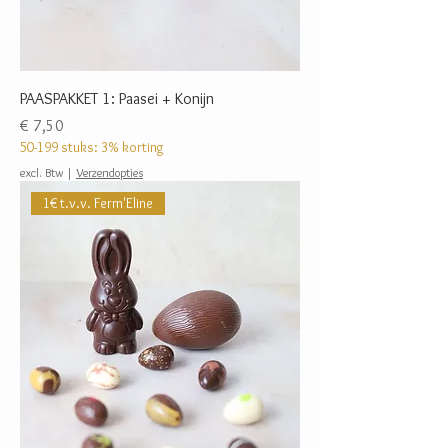
PAASPAKKET 1: Paasei + Konijn
Prijs
€ 7,50
50-199 stuks: 3% korting
excl. Btw
|
Verzendopties
1€ t.v.v. Ferm'Eline