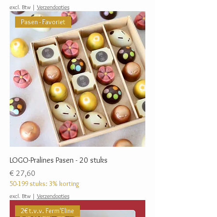
excl. Btw
|
Verzendopties
Pasen - Favoriet
LOGO-Pralines Pasen - 20 stuks
Prijs
€ 27,60
50-199 stuks: 3% korting
excl. Btw
|
Verzendopties
2€ t.v.v. Ferm'Eline