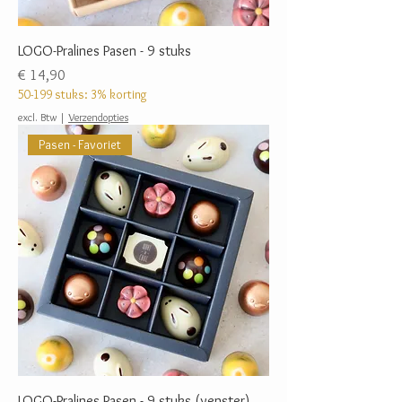
LOGO-Pralines Pasen - 9 stuks
Prijs
€ 14,90
50-199 stuks: 3% korting
excl. Btw
|
Verzendopties
Pasen - Favoriet
LOGO-Pralines Pasen - 9 stuks (venster)