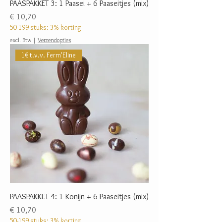
PAASPAKKET 3: 1 Paasei + 6 Paaseitjes (mix)
Prijs
€ 10,70
50-199 stuks: 3% korting
excl. Btw
|
Verzendopties
1€ t.v.v. Ferm'Eline
PAASPAKKET 4: 1 Konijn + 6 Paaseitjes (mix)
Prijs
€ 10,70
50-199 stuks: 3% korting