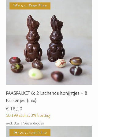
1€ t.v.v. Ferm'Eline
PAASPAKKET 6: 2 Lachende konijntjes + 8
Paaseitjes (mix)
Prijs
€ 18,10
50-199 stuks: 3% korting
excl. Btw
|
Verzendopties
1€ t.v.v. Ferm'Eline