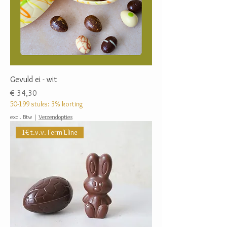
Gevuld ei - wit
Prijs
€ 34,30
50-199 stuks: 3% korting
excl. Btw
|
Verzendopties
1€ t.v.v. Ferm'Eline