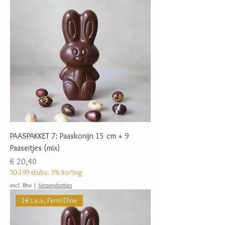
PAASPAKKET 7: Paaskonijn 15 cm + 9
Paaseitjes (mix)
Prijs
€ 20,40
50-199 stuks: 3% korting
excl. Btw
|
Verzendopties
1€ t.v.v. Ferm'Eline