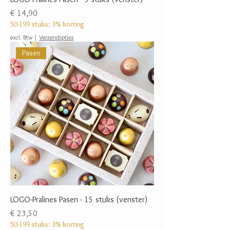
Prijs
€ 14,90
50-199 stuks: 3% korting
excl. Btw
|
Verzendopties
Pasen
LOGO-Pralines Pasen - 15 stuks (venster)
Prijs
€ 23,50
50-199 stuks: 3% korting