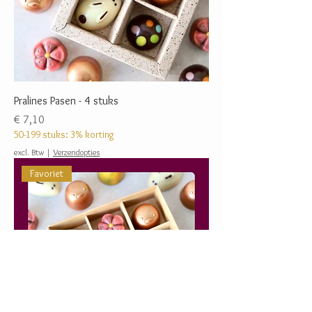
Pralines Pasen - 4 stuks
Prijs
€ 7,10
50-199 stuks: 3% korting
excl. Btw
|
Verzendopties
Favoriet