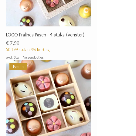
LOGO-Pralines Pasen - 4 stuks (venster)
Prijs
€ 7,90
50-199 stuks: 3% korting
excl. Btw
|
Verzendopties
Pasen