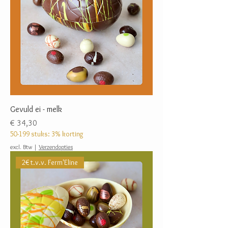
Gevuld ei - melk
Prijs
€ 34,30
50-199 stuks: 3% korting
excl. Btw
|
Verzendopties
2€ t.v.v. Ferm'Eline