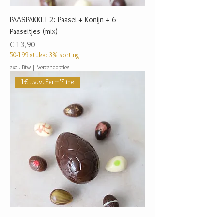
PAASPAKKET 2: Paasei + Konijn + 6
Paaseitjes (mix)
Prijs
€ 13,90
50-199 stuks: 3% korting
excl. Btw
|
Verzendopties
1€ t.v.v. Ferm'Eline