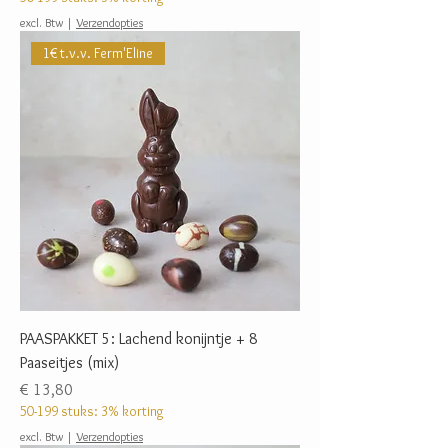
excl. Btw
|
Verzendopties
1€ t.v.v. Ferm'Eline
PAASPAKKET 5: Lachend konijntje + 8
Paaseitjes (mix)
Prijs
€ 13,80
50-199 stuks: 3% korting
excl. Btw
|
Verzendopties