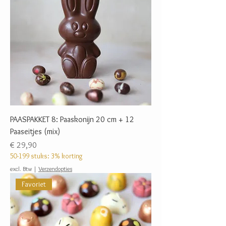
PAASPAKKET 8: Paaskonijn 20 cm + 12
Paaseitjes (mix)
Prijs
€ 29,90
50-199 stuks: 3% korting
excl. Btw
|
Verzendopties
Favoriet