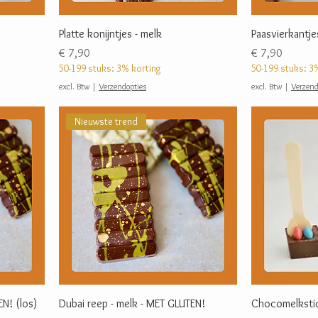
Platte konijntjes - melk
Paasvierkantje
Prijs
Prijs
€ 7,90
€ 7,90
50-199 stuks: 3% korting
50-199 stuks: 3
excl. Btw
|
Verzendopties
excl. Btw
|
Verzend
Nieuwste trend
EN! (los)
Dubai reep - melk - MET GLUTEN!
Chocomelkstic