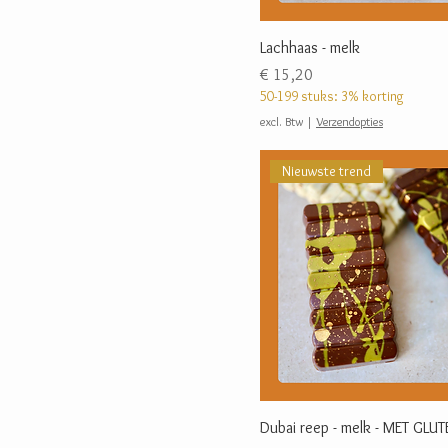
Lachhaas - melk
Prijs
€ 15,20
50-199 stuks: 3% korting
excl. Btw
|
Verzendopties
Nieuwste trend
Dubai reep - melk - MET GLUT