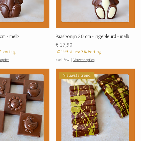
cm - melk
Paaskonijn 20 cm - ingekleurd - melk
Prijs
€ 17,90
% korting
50-199 stuks: 3% korting
opties
excl. Btw
|
Verzendopties
Nieuwste trend