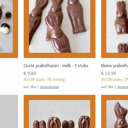
Grote pralinéhazen - melk - 3 stuks
Kleine praliné
Prijs
Prijs
€ 9,80
€ 10,90
50-199 stuks: 3% korting
50-199 stuks: 3
excl. Btw
|
Verzendopties
excl. Btw
|
Verzend