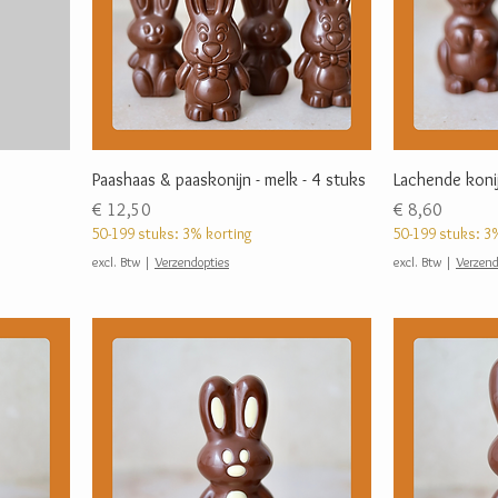
Paashaas & paaskonijn - melk - 4 stuks
Lachende konij
Prijs
Prijs
€ 12,50
€ 8,60
50-199 stuks: 3% korting
50-199 stuks: 3
excl. Btw
|
Verzendopties
excl. Btw
|
Verzend