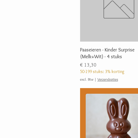
Paaseieren - Kinder Surprise
(Melk+Wit) - 4 stuks
Prijs
€ 13,30
50-199 stuks: 3% korting
excl. Btw
|
Verzendopties