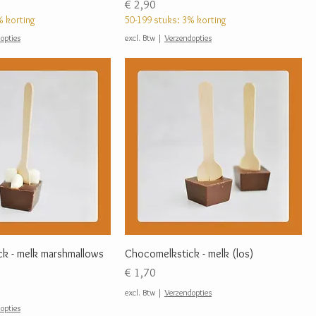
Prijs
€ 2,90
% korting
50-199 stuks: 3% korting
opties
excl. Btw
|
Verzendopties
k - melk marshmallows
Chocomelkstick - melk (los)
Prijs
€ 1,70
excl. Btw
|
Verzendopties
opties