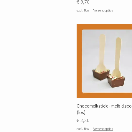
Prijs
€ 9,70
excl. Btw
|
Verzendopties
Chocomelkstick - melk disco
(los)
Prijs
€ 2,20
excl. Btw
|
Verzendopties