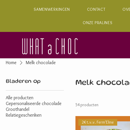
SAMENWERKINGEN
CONTACT
OV
ONZE PRALINES
Home
Melk chocolade
Bladeren op
Melk chocola
Alle producten
Gepersonaliseerde chocolade
54 producten
Groothandel
Relatiegeschenken
2€ t.v.v. Ferm'Eline