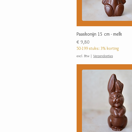
Paaskonijn 15 cm - melk
Prijs
€ 9,80
50-199 stuks: 3% korting
excl. Btw
|
Verzendopties