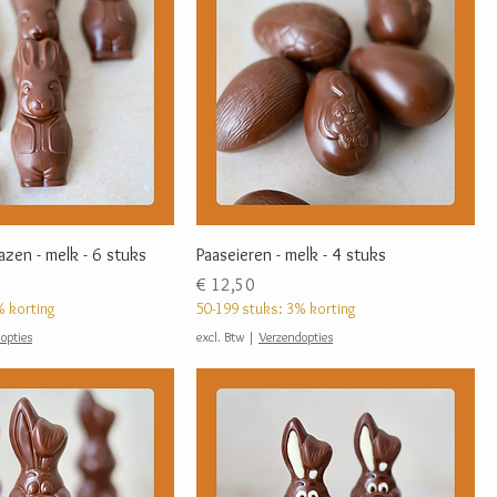
hazen - melk - 6 stuks
Paaseieren - melk - 4 stuks
Prijs
€ 12,50
% korting
50-199 stuks: 3% korting
opties
excl. Btw
|
Verzendopties