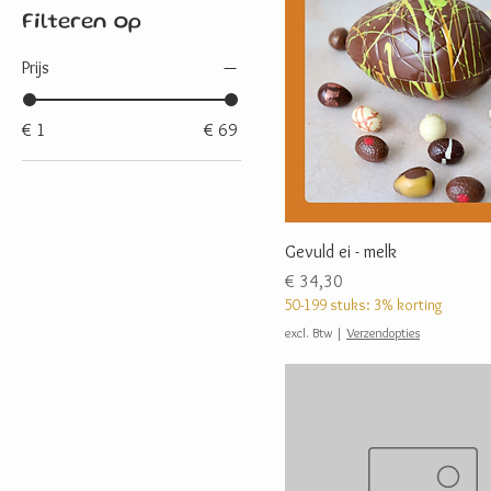
Filteren op
Prijs
€ 1
€ 69
Gevuld ei - melk
Prijs
€ 34,30
50-199 stuks: 3% korting
excl. Btw
|
Verzendopties