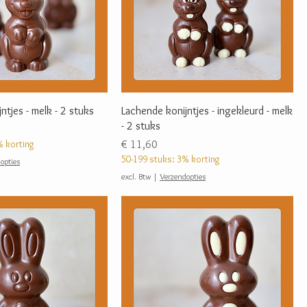
ntjes - melk - 2 stuks
Lachende konijntjes - ingekleurd - melk
- 2 stuks
Prijs
% korting
€ 11,60
50-199 stuks: 3% korting
opties
excl. Btw
|
Verzendopties