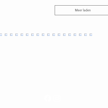
Meer laden
ijke chocolade,
g, glutenvrij en
.
kt in Mechelen,
m te geven en te