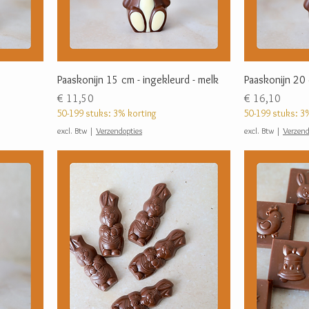
Paaskonijn 15 cm - ingekleurd - melk
Paaskonijn 20 
Prijs
Prijs
€ 11,50
€ 16,10
50-199 stuks: 3% korting
50-199 stuks: 3
excl. Btw
|
Verzendopties
excl. Btw
|
Verzend