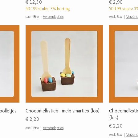
Prijs
Prijs
€ 12,50
€ 2,90
50-199 stuks: 3% korting
50-199 stuks: 3
excl. Btw
|
Verzendopties
excl. Btw
|
Verzend
bolletjes
Chocomelkstick - melk smarties (los)
Chocomelkstic
(los)
Prijs
€ 2,20
Prijs
€ 2,20
excl. Btw
|
Verzendopties
excl. Btw
|
Verzend