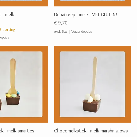
s - melk
Dubai reep - melk - MET GLUTEN!
Prijs
€ 9,70
% korting
excl. Btw
|
Verzendopties
opties
k - melk smarties
Chocomelkstick - melk marshmallows