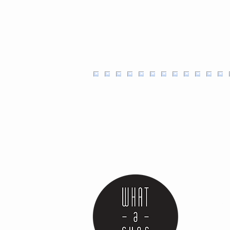
Ambachtel
plantaardi
lactosevrij
Handgemaa
heerlijk o